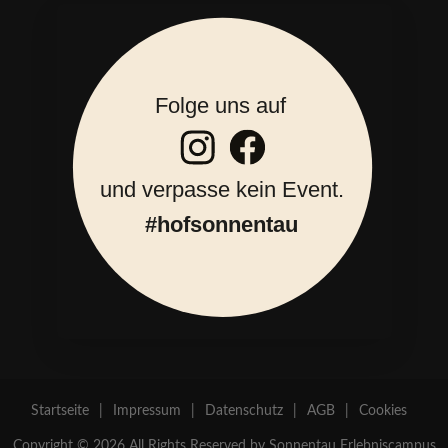
Startseite
|
Impressum
|
Datenschutz
|
AGB
|
Cookies
Copyright © 2026 All Rights Reserved by Sonnentau Erlebniscampus